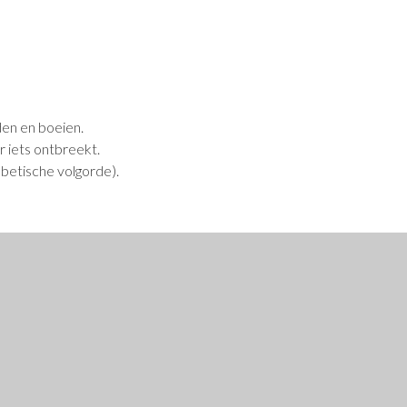
nden en boeien.
r iets ontbreekt.
abetische volgorde).