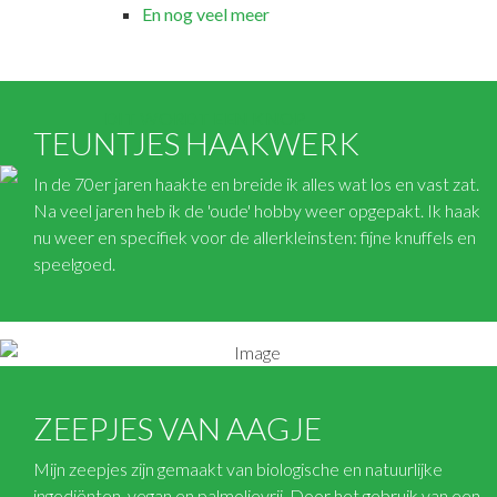
En nog veel meer
DIT WORDT EEN KNOP
TEUNTJES HAAKWERK
In de 70er jaren haakte en breide ik alles wat los en vast zat.
Na veel jaren heb ik de 'oude' hobby weer opgepakt. Ik haak
nu weer en specifiek voor de allerkleinsten: fijne knuffels en
speelgoed.
ZEEPJES VAN AAGJE
Mijn zeepjes zijn gemaakt van biologische en natuurlijke
ingediënten, vegan en palmolievrij. Door het gebruik van een