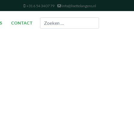
+31 6 54 34 07 79
info@lisettelangens.nl
Zoeken
S
CONTACT